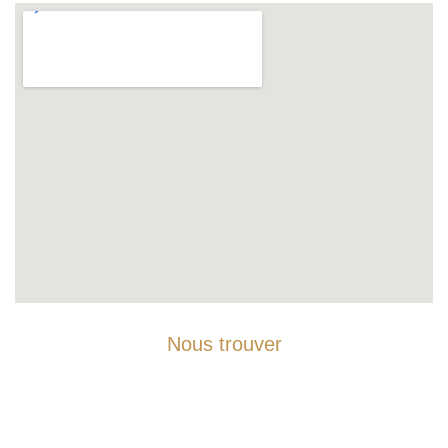
Nous trouver
Téléphone :
06 17 51 56 64
Email :
evan.pilliard@hotmail.com
38, rue du Boichot, 39100 DOLE